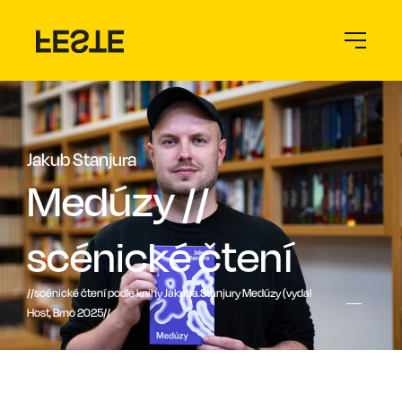
Jakub Stanjura
Medúzy //
scénické čtení
//scénické čtení podle knihy Jakuba Stanjury Medúzy (vydal
Host, Brno 2025//