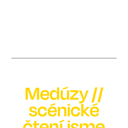
Medúzy //
scénické
čtení jsme