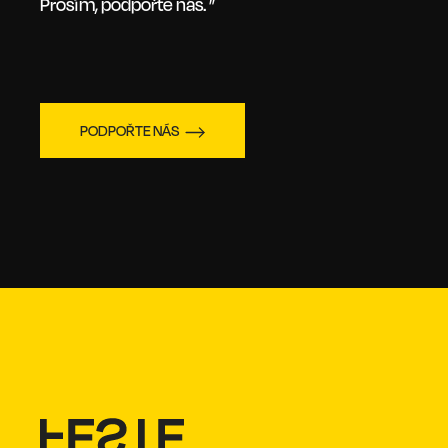
Prosím, podpořte nás. ”
PODPOŘTE NÁS