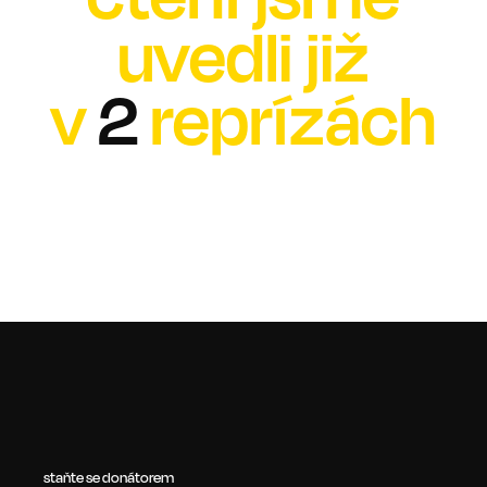
uvedli již
v
2
reprízách
staňte se donátorem