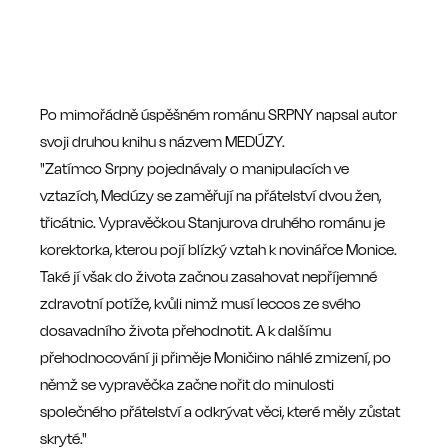
Po mimořádně úspěšném románu SRPNY napsal autor
svoji druhou knihu s názvem MEDÚZY.
"Zatímco Srpny pojednávaly o manipulacích ve
vztazích, Medúzy se zaměřují na přátelství dvou žen,
třicátnic. Vypravěčkou Stanjurova druhého románu je
korektorka, kterou pojí blízký vztah k novinářce Monice.
Také jí však do života začnou zasahovat nepříjemné
zdravotní potíže, kvůli nimž musí leccos ze svého
dosavadního života přehodnotit. A k dalšímu
přehodnocování ji přiměje Moničino náhlé zmizení, po
němž se vypravěčka začne nořit do minulosti
společného přátelství a odkrývat věci, které měly zůstat
skryté."