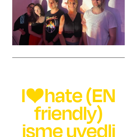
I❤️hate (EN
friendly)
jsme uvedli