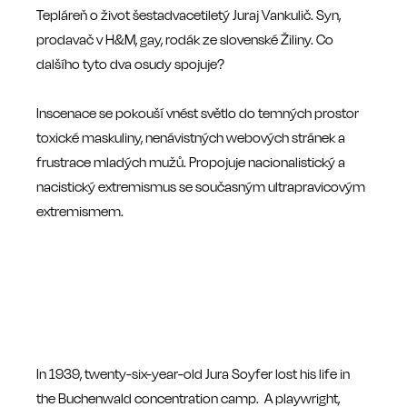
Tepláreň o život šestadvacetiletý Juraj Vankulič. Syn,
prodavač v H&M, gay, rodák ze slovenské Žiliny. Co
dalšího tyto dva osudy spojuje?
Inscenace se pokouší vnést světlo do temných prostor
toxické maskuliny, nenávistných webových stránek a
frustrace mladých mužů. Propojuje nacionalistický a
nacistický extremismus se současným ultrapravicovým
extremismem.
In 1939, twenty-six-year-old Jura Soyfer lost his life in
the Buchenwald concentration camp. A playwright,