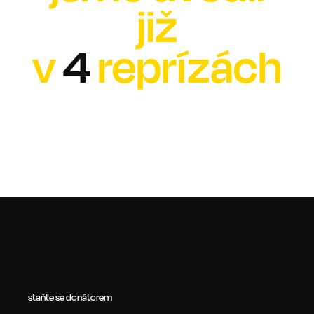
již
v
4
reprízách
staňte se donátorem