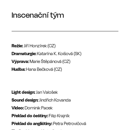
Inscenační tým
Režie:
Jiří Honzírek (CZ)
Dramaturgie:
Katarína K. Koišová (SK)
Výprava:
Marie Štěpánová (CZ)
Hudba:
Hana Bečková (CZ)
Light design:
Jan Valošek
Sound design:
Jindřich Kovanda
Video:
Dominik Pacek
Překlad do češtiny:
Filip Krajník
Překlad do angličtiny:
Petra Petrovičová