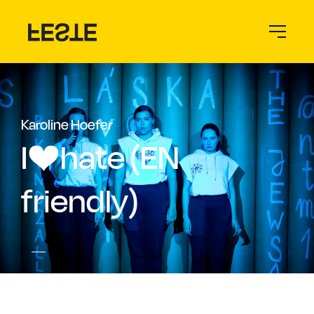
Karoline Hoefer
I❤️hate (EN
friendly)