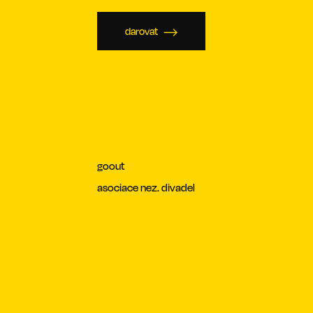
darovat
goout
asociace nez. divadel