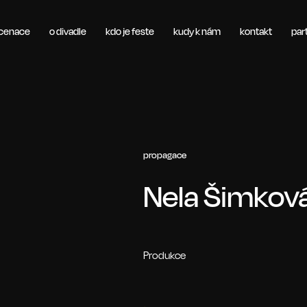
scenace
o divadle
kdo je feste
kudy k nám
kontakt
par
propagace
Nela Šimkov
Produkce