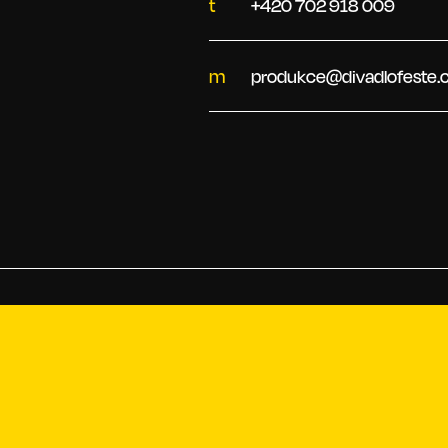
t
+420 702 918 009
m
produkce@divadlofeste.